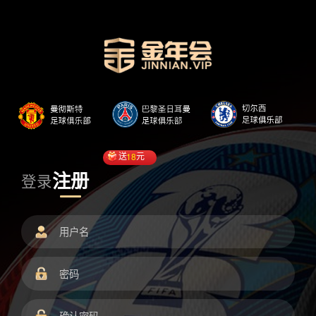
送
18
元
注册
登录